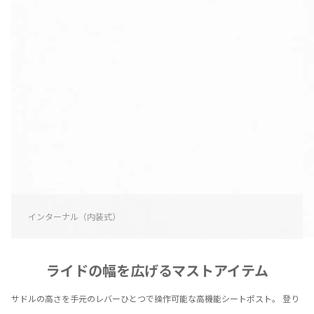
インターナル（内装式）
エクスターナル（外装式）タイプ
グリッパー（ケーブレス）タイプ
グリッパー（ケーブレス）タイプ
グリッパー（ケーブレス）タイプ
グリッパー（ケーブレス）タイプ
ライドの幅を広げるマストアイテム
サドルの高さを手元のレバーひとつで操作可能な高機能シートポスト。 登り